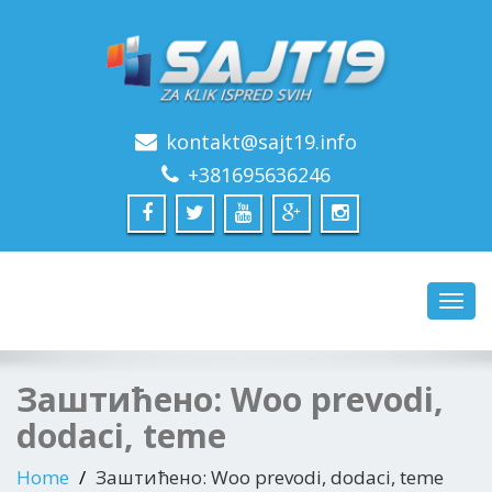
kontakt@sajt19.info
+381695636246
Toggl
navig
Заштићено: Woo prevodi,
dodaci, teme
Home
Заштићено: Woo prevodi, dodaci, teme