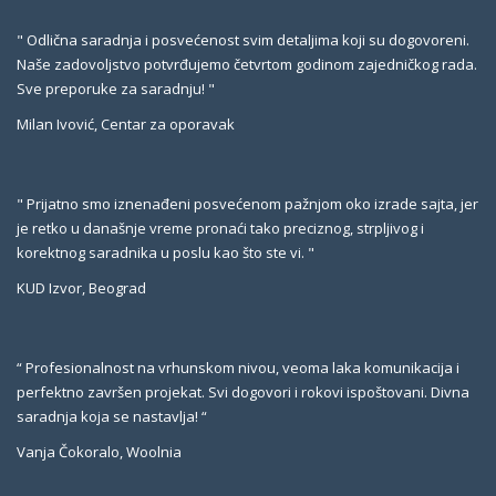
" Odlična saradnja i posvećenost svim detaljima koji su dogovoreni.
Naše zadovoljstvo potvrđujemo četvrtom godinom zajedničkog rada.
Sve preporuke za saradnju! "
Milan Ivović, Centar za oporavak
" Prijatno smo iznenađeni posvećenom pažnjom oko izrade sajta, jer
je retko u današnje vreme pronaći tako preciznog, strpljivog i
korektnog saradnika u poslu kao što ste vi. "
KUD Izvor, Beograd
“ Profesionalnost na vrhunskom nivou, veoma laka komunikacija i
perfektno završen projekat. Svi dogovori i rokovi ispoštovani. Divna
saradnja koja se nastavlja! “
Vanja Čokoralo, Woolnia