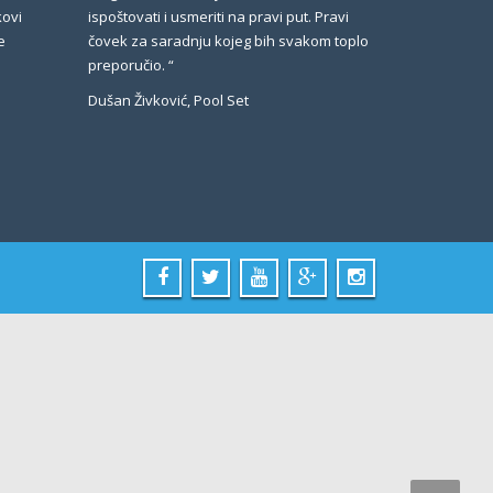
kovi
ispoštovati i usmeriti na pravi put. Pravi
e
čovek za saradnju kojeg bih svakom toplo
preporučio. “
Dušan Živković, Pool Set