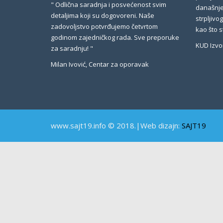
" Odlična saradnja i posvećenost svim
današnje
detaljima koji su dogovoreni. Naše
strpljivo
zadovoljstvo potvrđujemo četvrtom
kao što st
godinom zajedničkog rada. Sve preporuke
KUD Izvo
za saradnju! "
Milan Ivović, Centar za oporavak
www.sajt19.info © 2018.|Web dizajn:
SAJT19