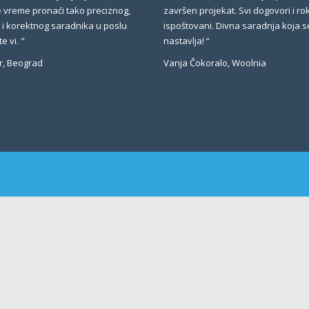
 vreme pronaći tako preciznog,
završen projekat. Svi dogovori i ro
g i korektnog saradnika u poslu
ispoštovani. Divna saradnja koja s
e vi. "
nastavlja! “
r, Beograd
Vanja Čokoralo, Woolnia