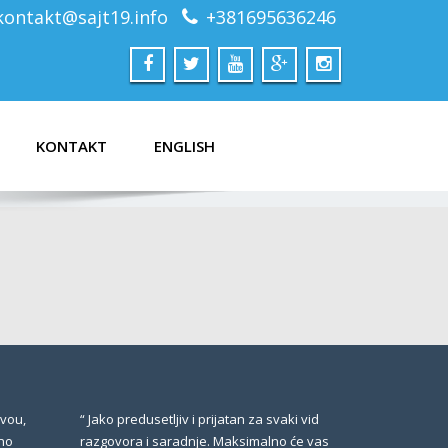
kontakt@sajt19.info
+381695636246
KONTAKT
ENGLISH
ivou,
“ Jako predusetljiv i prijatan za svaki vid
no
razgovora i saradnje. Maksimalno će vas