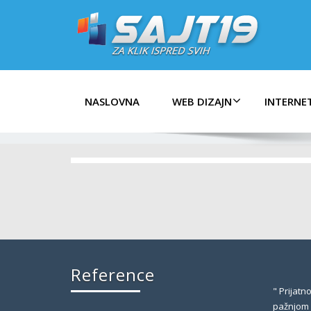
NASLOVNA
WEB DIZAJN
INTERNE
Reference
" Prijat
pažnjom o