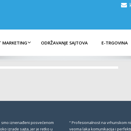
T MARKETING
ODRŽAVANJE SAJTOVA
E-TRGOVINA
no smo iznenađeni posvećenom
“ Profesionalnost na vrhunskom n
ko izrade sajta, jer je retko u
veoma laka komunikacija i perfekt